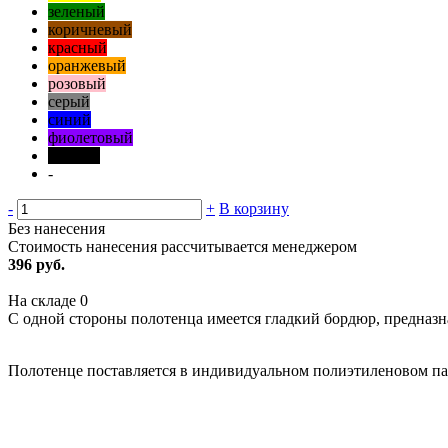
зеленый
коричневый
красный
оранжевый
розовый
серый
синий
фиолетовый
черный
-
-
+
В корзину
Без нанесения
Стоимость нанесения рассчитывается менеджером
396 руб.
На складе
0
С одной стороны полотенца имеется гладкий бордюр, предназн
Полотенце поставляется в индивидуальном полиэтиленовом па