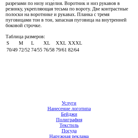
разрезами по низу изделия. Воротник и низ рукавов в
резинку, укрепляющая тесьма по вороту. Две контрастные
полоски на воротнике и рукавах. Планка с тремя
пуговицами тон в тон, запасная пуговица на внутренней
боковой строчке.
Таблица размеров:
S
M
L
XL
XXL
XXXL
70/49
72/52
74/55
76/58
79/61
82/64
Услуги
Нанесение логотипа
Бейджи
Полиграфия
Текстиль
Посуда
Наружная реклама