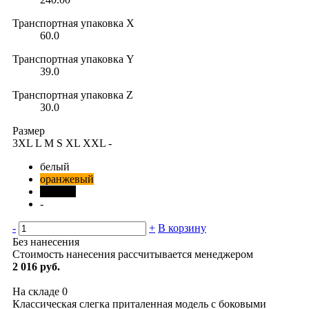
Транспортная упаковка X
60.0
Транспортная упаковка Y
39.0
Транспортная упаковка Z
30.0
Размер
3XL
L
M
S
XL
XXL
-
белый
оранжевый
черный
-
-
+
В корзину
Без нанесения
Стоимость нанесения рассчитывается менеджером
2 016 руб.
На складе
0
Классическая слегка приталенная модель с боковыми