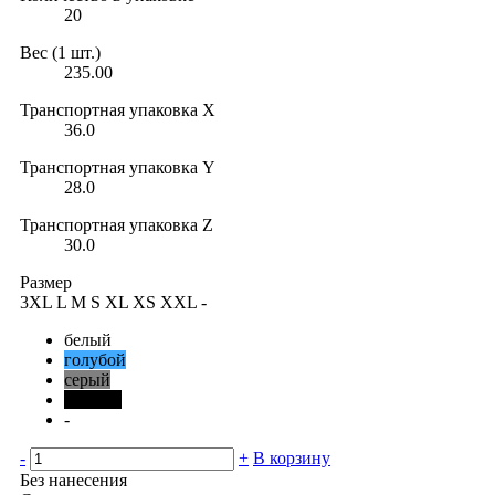
20
Вес (1 шт.)
235.00
Транспортная упаковка X
36.0
Транспортная упаковка Y
28.0
Транспортная упаковка Z
30.0
Размер
3XL
L
M
S
XL
XS
XXL
-
белый
голубой
серый
черный
-
-
+
В корзину
Без нанесения