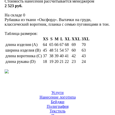
Стоимость нанесения рассчитывается менеджером
2 523 руб.
На складе
0
Рубашка из ткани «Оксфорд». Вытачки на груди,
классический воротник, планка с семью пуговицами в тон.
Таблица размеров:
XS
S
M
L
XL
XXL
3XL
длина изделия (A)
64
65
66
67
68
69
70
ширина изделия (B)
45
48
51
54
57
60
63
длина воротника (С)
37
38
39
40
41
42
43
длина рукава (D)
18
19
20
21
22
23
24
Услуги
Нанесение логотипа
Бейджи
Полиграфия
Текстиль