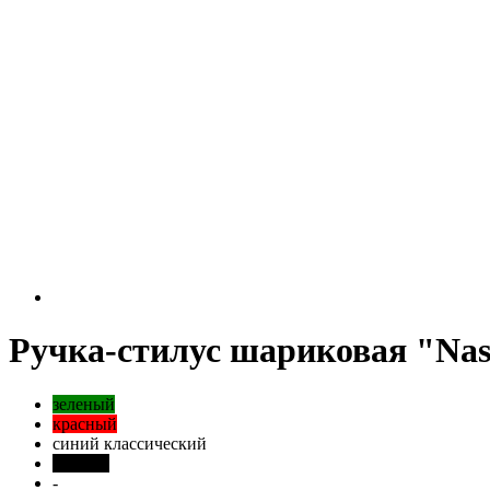
Ручка-стилус шариковая "Nas
зеленый
красный
синий классический
черный
-