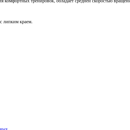
я комфортных тренировок, обладает средней скоростью вращени
с липким краем.
нных