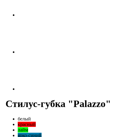
Стилус-губка "Palazzo"
белый
красный
лайм
ярко-синий