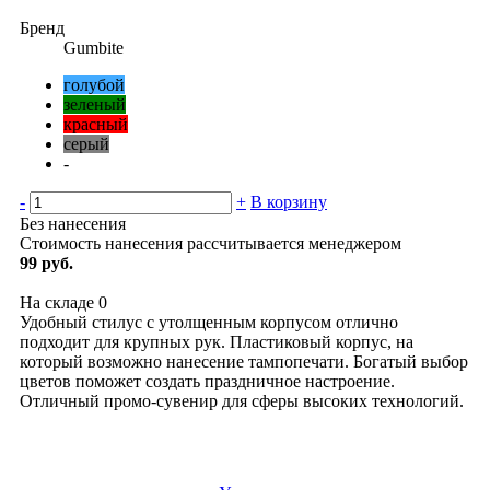
Бренд
Gumbite
голубой
зеленый
красный
серый
-
-
+
В корзину
Без нанесения
Стоимость нанесения рассчитывается менеджером
99 руб.
На складе
0
Удобный стилус с утолщенным корпусом отлично
подходит для крупных рук. Пластиковый корпус, на
который возможно нанесение тампопечати. Богатый выбор
цветов поможет создать праздничное настроение.
Отличный промо-сувенир для сферы высоких технологий.