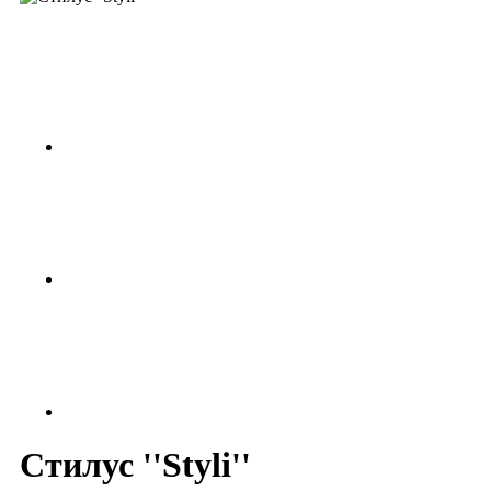
Стилус ''Styli''