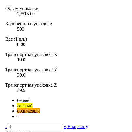
Объем упаковки
22515.00
Количество в упаковке
500
Вес (1 шт.)
8.00
Транспортная упаковка X
19.0
Транспортная упаковка Y
30.0
Транспортная упаковка Z
39.5
белый
желтый
оранжевый
-
-
+
В корзину