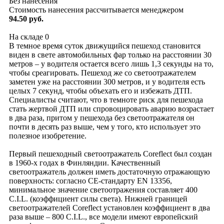
Без нанесения
Стоимость нанесения рассчитывается менеджером
94.50 руб.
На складе
0
В темное время суток движущийся пешеход становится
виден в свете автомобильных фар только на расстоянии 30
метров – у водителя остается всего лишь 1,3 секунды на то,
чтобы среагировать. Пешеход же со светоотражателем
заметен уже на расстоянии 300 метров, и у водителя есть
целых 7 секунд, чтобы объехать его и избежать ДТП.
Специалисты считают, что в темноте риск для пешехода
стать жертвой ДТП или спровоцировать аварию возрастает
в два раза, притом у пешехода без светоотражателя он
почти в десять раз выше, чем у того, кто использует это
полезное изобретение.
Первый пешеходный светоотражатель Coreflect был создан
в 1960-х годах в Финляндии. Качественный
светоотражатель должен иметь достаточную отражающую
поверхность: согласно CE-стандарту EN 13356,
минимальное значение светоотражения составляет 400
C.I.L. (коэффициент силы света). Нижней границей
светоотражателей Coreflect установлен коэффициент в два
раза выше – 800 C.I.L., все модели имеют европейский