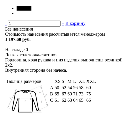
черный
-
-
+
В корзину
Без нанесения
Стоимость нанесения рассчитывается менеджером
1 197.60 руб.
На складе
0
Легкая толстовка-свитшот.
Горловина, края рукава и низ изделия выполнены резинкой
2х2.
Внутренняя сторона без начеса.
Таблица размеров:
XS
S
M
L
XL
XXL
А
50
52
54
56
58
60
В
65
67
69
71
73
75
С
61
62
63
64
65
66