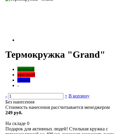
Термокружка "Grand"
зеленый
красный
синий
-
-
+
В корзину
Без нанесения
Стоимость нанесения рассчитывается менеджером
249 руб.
На складе
0
Подарок для активных людей! Стильная кружка с