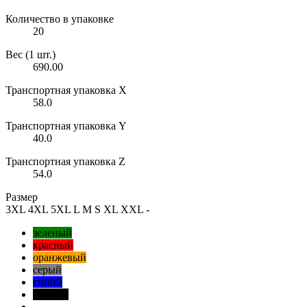
Количество в упаковке
20
Вес (1 шт.)
690.00
Транспортная упаковка X
58.0
Транспортная упаковка Y
40.0
Транспортная упаковка Z
54.0
Размер
3XL
4XL
5XL
L
M
S
XL
XXL
-
зеленый
красный
оранжевый
серый
синий
черный
-