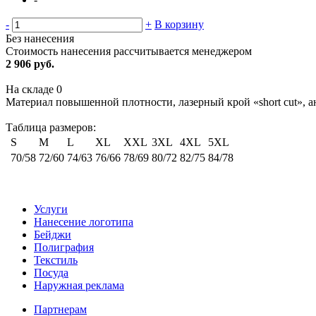
-
+
В корзину
Без нанесения
Стоимость нанесения рассчитывается менеджером
2 906 руб.
На складе
0
Материал повышенной плотности, лазерный крой «short cut», 
Таблица размеров:
S
M
L
XL
XXL
3XL
4XL
5XL
70/58
72/60
74/63
76/66
78/69
80/72
82/75
84/78
Услуги
Нанесение логотипа
Бейджи
Полиграфия
Текстиль
Посуда
Наружная реклама
Партнерам