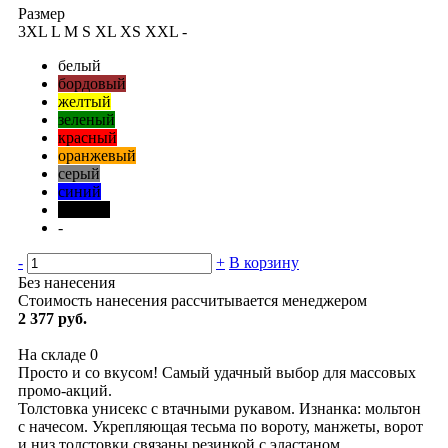
Размер
3XL
L
M
S
XL
XS
XXL
-
белый
бордовый
желтый
зеленый
красный
оранжевый
серый
синий
черный
-
-
+
В корзину
Без нанесения
Стоимость нанесения рассчитывается менеджером
2 377 руб.
На складе
0
Просто и со вкусом! Самый удачный выбор для массовых
промо-акций.
Толстовка унисекс с втачными рукавом. Изнанка: мольтон
с начесом. Укрепляющая тесьма по вороту, манжеты, ворот
и низ толстовки связаны резинкой с эластаном.