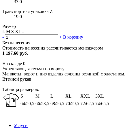
33.0
Транспортная упаковка Z
19.0
Размер
L
M
S
XL
-
-
+
В корзину
Без нанесения
Стоимость нанесения рассчитывается менеджером
1 197.60 руб.
На складе
0
Укрепляющая тесьма по вороту.
Манжеты, ворот и низ изделия связаны резинкой с эластаном.
Втачной рукав.
Таблица размеров:
S
M
L
XL
XXL
3XL
64/50,5
66/53,5
68/56,5
70/59,5
72/62,5
74/65,5
Услуги