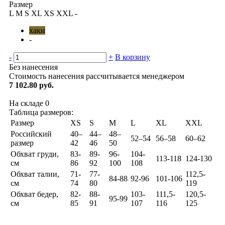
Размер
L
M
S
XL
XS
XXL
-
хаки
-
-
+
В корзину
Без нанесения
Стоимость нанесения рассчитывается менеджером
7 102.80 руб.
На складе
0
Таблица размеров:
Размер
XS
S
M
L
XL
XXL
Российский
40–
44–
48–
52–54
56–58
60–62
размер
42
46
50
Обхват груди,
83-
89-
96-
104-
113-118
124-130
см
86
92
100
108
Обхват талии,
71-
77-
112,5-
84-88
92-96
101-106
см
74
80
119
Обхват бедер,
82-
88-
103-
111,5-
120,5-
95-99
см
85
91
107
116
125