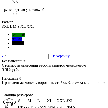
40.0
Транспортная упаковка Z
30.0
Размер
3XL
L
M
S
XL
XXL
-
зеленый
синий
черный
-
-
+
В корзину
Без нанесения
Стоимость нанесения рассчитывается менеджером
5 516 руб.
На складе
0
Приталенная модель, воротник-стойка. Застежка-молния в цвет 
Таблица размеров:
S
M
L
XL
XXL
3XL
68/55
70/57
72/59
74/61
76/63
78/65