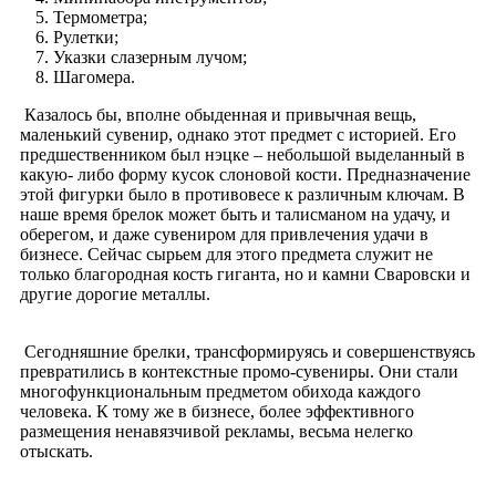
Термометра;
Рулетки;
Указки слазерным лучом;
Шагомера.
Казалось бы, вполне обыденная и привычная вещь,
маленький сувенир, однако этот предмет с историей. Его
предшественником был нэцке – небольшой выделанный в
какую- либо форму кусок слоновой кости. Предназначение
этой фигурки было в противовесе к различным ключам. В
наше время брелок может быть и талисманом на удачу, и
оберегом, и даже сувениром для привлечения удачи в
бизнесе. Сейчас сырьем для этого предмета служит не
только благородная кость гиганта, но и камни Сваровски и
другие дорогие металлы.
Сегодняшние брелки, трансформируясь и совершенствуясь
превратились в контекстные промо-сувениры. Они стали
многофункциональным предметом обихода каждого
человека. К тому же в бизнесе, более эффективного
размещения ненавязчивой рекламы, весьма нелегко
отыскать.