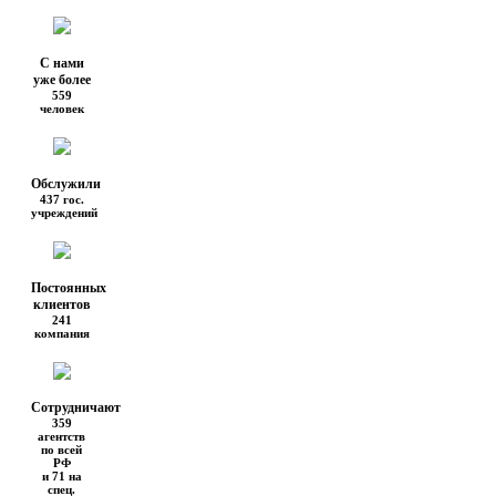
С нами
уже более
559
человек
Обслужили
437 гос.
учреждений
Постоянных
клиентов
241
компания
Сотрудничают
359
агентств
по всей
РФ
и 71 на
спец.