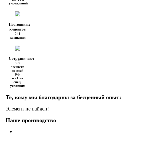
учреждений
Постоянных
клиентов
241
компания
Сотрудничают
359
агентств
по всей
РФ
и 71 на
спец.
условиях
Те, кому мы благодарны за бесценный опыт:
Элемент не найден!
Наше производство