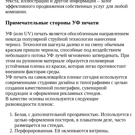
текста, иллюстраций и другой информации – залог
эффективного продвижения собственных услуг для любой
компании.
Примечательные стороны УФ печати
УФ (или UV) печать является обособленным направлением
некогда популярной струйной технологии нанесения
чернил. Технология шагнула далеко и на смену обычным
краскам пришли чернила, способные под воздействием
небольшого потока УФ лучей мгновенно затвердевать. При
этом на рулонном материале образуется полимерная
устойчивая пленка из краски, которая легко противостоит
внешним факторам среды.
УФ печать на самоклеящейся пленке сегодня используется
современными студиями дизайна и типографиями с целью
создания качественной полиграфии, сувенирной
продукции и оформления рекламных стендов.
В качестве основы используются следующие
разновидности пленок:
Белая, с дополнительной прозрачностью. Используется с
целью оформления постеров, в плакатном деле, часто
размещается на стендах.
Перфорированная. Ей оклеиваются витрины,