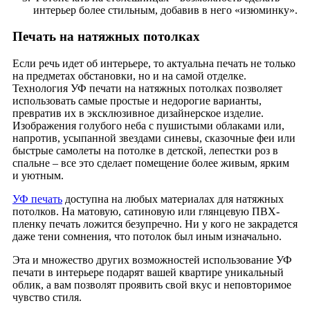
интерьер более стильным, добавив в него «изюминку».
Печать на натяжных потолках
Если речь идет об интерьере, то актуальна печать не только
на предметах обстановки, но и на самой отделке.
Технология УФ печати на натяжных потолках позволяет
использовать самые простые и недорогие варианты,
превратив их в эксклюзивное дизайнерское изделие.
Изображения голубого неба с пушистыми облаками или,
напротив, усыпанной звездами синевы, сказочные феи или
быстрые самолеты на потолке в детской, лепестки роз в
спальне – все это сделает помещение более живым, ярким
и уютным.
УФ печать
доступна на любых материалах для натяжных
потолков. На матовую, сатиновую или глянцевую ПВХ-
пленку печать ложится безупречно. Ни у кого не закрадется
даже тени сомнения, что потолок был иным изначально.
Эта и множество других возможностей использование УФ
печати в интерьере подарят вашей квартире уникальный
облик, а вам позволят проявить свой вкус и неповторимое
чувство стиля.