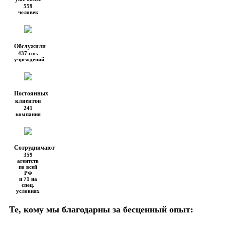
559
человек
Обслужили
437 гос.
учреждений
Постоянных
клиентов
241
компания
Сотрудничают
359
агентств
по всей
РФ
и 71 на
спец.
условиях
Те, кому мы благодарны за бесценный опыт: