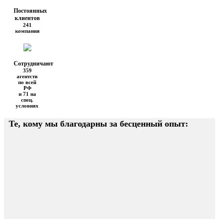
Постоянных
клиентов
241
компания
Сотрудничают
359
агентств
по всей
РФ
и 71 на
спец.
условиях
Те, кому мы благодарны за бесценный опыт: