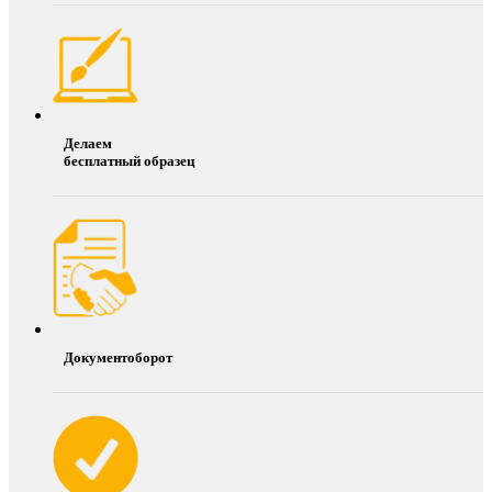
Делаем
бесплатный образец
Документоборот