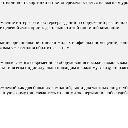
этом четкость картинки и цветопередача остается на высшем ур
рмление интерьера и экстерьера зданий и сооружений различного
 целевой аудитории к деятельности той или иной компании.
оздания оригинальной отделки жилых и офисных помещений, зони
 вам уже сегодня обратиться к нам.
омощью самого современного оборудования и может помочь вам 
т и всегда индивидуально подходим к каждому заказу, стараясь
иемлемой как для больших компаний, так и для частных лиц, и у
женную форму или свяжитесь с нашими экспертами в любое удобн