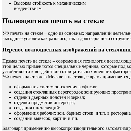
Высокая стойкость к механическим
воздействиям
Полноцветная печать на стекле
УФ печать на стекле – одно из основных направлений деятель
выгодные условия как разового, так и долгосрочного сотруднич
Перенос полноцветных изображений на стеклянн
Прямая печать на стекле – современная технология позволяющ
этой целью применяются специальные чернила, которые под во
устойчивости к воздействию отрицательных внешних факторо
УФ печать на стекле в Москве в настоящее время применяется д
оформления систем остекления в офисах;
создания стеклянных перегородок зонирующих пространс
отделки дверных полотен и зеркал;
отделки предметов интерьера;
создания инсталляций;
оформления рабочих зон, барных стоек и т.п. в ресторана
создании вывесок, картин и т.п.
Благодаря применению высокопроизводительного автоматизиро