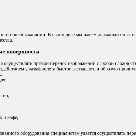
ности нашей компании. В своем деле мы имеем огромный опыт и
ества.
ые поверхности
ая осуществлять прямой перенос изображений с любой сложност
здействием ультрафиолета быстро застывают, и образую прочну
в.
ля:
тво;
х и кафе;
ванного оборудования специалистам удается осуществлять пер