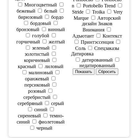
Многоцветный
n
Portobello Trend
бежевый
белый
Stride
Troika
Very
бирюзовый
бордо
Marque
Авторский
бордовый
дизайн Знаков
бронзовый
винный
Внимания
голубой
Адъютант
Контекст
горчичный
желтый
Принтэссенция
зеленый
Соль
Спецзаказы
Датировка
золотистый
датированный
коричневый
недатированный
красный
лиловый
малиновый
оранжевый
персиковый
розовый
серебристый
серебряный
серый
синий
сиреневый
темно-
синий
фиолетовый
черный