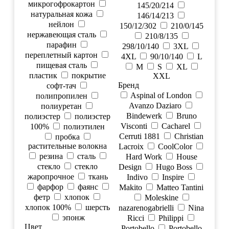
микрогофрокартон
145/20/214
натуральная кожа
146/14/213
нейлон
150/12/302
210/0/145
нержавеющая сталь
210/8/135
парафин
298/10/140
3XL
переплетный картон
4XL
90/10/140
L
пищевая сталь
M
S
XL
пластик
покрытие
XXL
Бренд
софт-тач
Aspinal of London
полипропилен
Avanzo Daziaro
полиуретан
Bindewerk
Bruno
полиэстер
полиэстер
Visconti
Cacharel
100%
полиэтилен
Cerruti 1881
Christian
пробка
растительные волокна
Lacroix
CoolColor
резина
сталь
Hard Work
House
стекло
стекло
Design
Hugo Boss
жаропрочное
ткань
Indivo
Inspire
фарфор
фаянс
Makito
Matteo Tantini
фетр
хлопок
Moleskine
хлопок 100%
шерсть
nazarenogabrielli
Nina
эпонж
Ricci
Philippi
Цвет
Portobello
Portobello