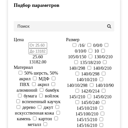
Подбор параметров
Цена
Размер
/16/
0/0/0
0/10/0
10
25.60
105/0/150
130/0/210
13182.00
135/18/210
Материал
140//298
140/0/210
50% шерсть, 50%
140/0/298
акрил
МДФ
140/10/210
ПВХ
акрил
140/10/298
140/10/90
алюминий
бамбук
142/0/214
бумага
войлок
145//210
145/0/210
вспененный каучук
145/0/240
дерево
джут
145/10/210
искусственная кожа
145/100/210
камень
картон
145/15/210
металл
145/16/210