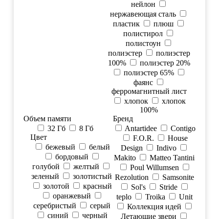
нейлон
нержавеющая сталь
пластик
плюш
полистирол
полистоун
полиэстер
полиэстер
100%
полиэстер 20%
полиэстер 65%
фаянс
ферромагнитный лист
хлопок
хлопок
100%
Объем памяти
Бренд
32 Гб
8 Гб
Antartidee
Contigo
Цвет
F.O.R.
House
бежевый
белый
Design
Indivo
бордовый
Makito
Matteo Tantini
голубой
желтый
Poul Willumsen
зеленый
золотистый
Rezolution
Samsonite
золотой
красный
Sol's
Stride
оранжевый
teplo
Troika
Unit
серебристый
серый
Коллекция идей
синий
черный
Летающие звери