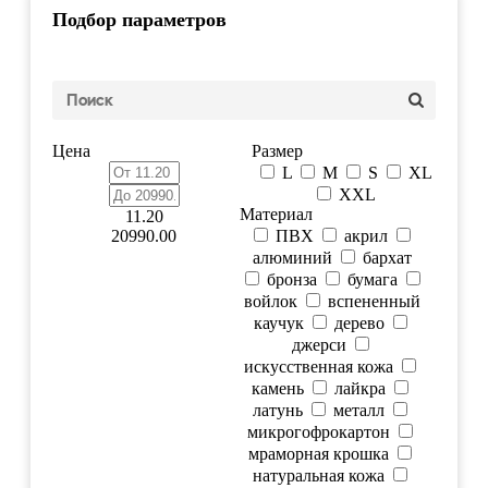
Подбор параметров
Цена
Размер
L
M
S
XL
XXL
Материал
11.20
20990.00
ПВХ
акрил
алюминий
бархат
бронза
бумага
войлок
вспененный
каучук
дерево
джерси
искусственная кожа
камень
лайкра
латунь
металл
микрогофрокартон
мраморная крошка
натуральная кожа