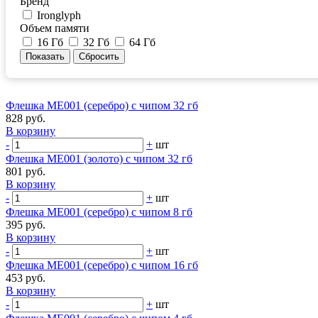
Бренд
Ironglyph
Объем памяти
16 Гб
32 Гб
64 Гб
Флешка ME001 (серебро) с чипом 32 гб
828 руб.
В корзину
-
+
шт
Флешка ME001 (золото) с чипом 32 гб
801 руб.
В корзину
-
+
шт
Флешка ME001 (серебро) с чипом 8 гб
395 руб.
В корзину
-
+
шт
Флешка ME001 (серебро) с чипом 16 гб
453 руб.
В корзину
-
+
шт