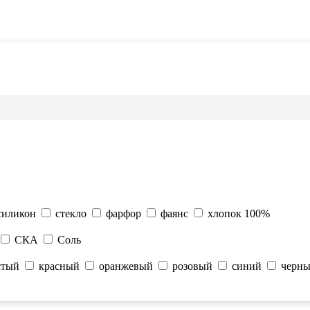
силикон
стекло
фарфор
фаянс
хлопок 100%
СКА
Соль
стый
красный
оранжевый
розовый
синий
черн