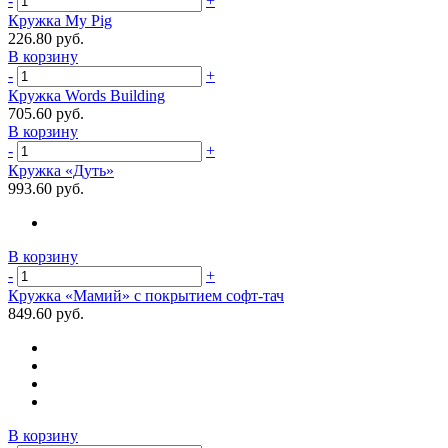
-
+
Кружка My Pig
226.80 руб.
В корзину
-
+
Кружка Words Building
705.60 руб.
В корзину
-
+
Кружка «Дуть»
993.60 руб.
В корзину
-
+
Кружка «Мамий» c покрытием софт-тач
849.60 руб.
В корзину