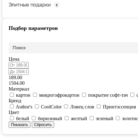
Элитные подарки
Подбор параметров
Цена
189.00
1504.00
Материал
картон
микрогофрокартон
покрытие софт-тач
Бренд
Author's
CoolColor
Ловец слов
Принтэссенция
Цвет
белый
бирюзовый
желтый
зеленый
золоти