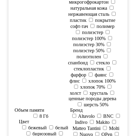
микрогофрокартон
натуральная кожа
нержавеющая сталь
пластик
покрытие
софт-тач
полимер
полиэстер
полиэстер 100%
полиэстер 30%
полиэстер 50%
полиэтилен
спанбонд
стекло
стеклопластик
фарфор
фаянс
флис
хлопок 100%
хлопок 70%
холст
хрусталь
ценные породы дерева
шерсть 50%
Объем памяти
Бренд
8 Гб
Altavolo
BNC
Цвет
Indivo
Makito
бежевый
белый
Matteo Tantini
Molti
бирюзовый
Nuovo
OPen