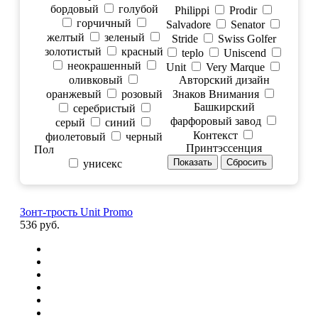
бордовый
голубой
Philippi
Prodir
горчичный
Salvadore
Senator
желтый
зеленый
Stride
Swiss Golfer
золотистый
красный
teplo
Uniscend
неокрашенный
Unit
Very Marque
оливковый
Авторский дизайн
оранжевый
розовый
Знаков Внимания
Башкирский
серебристый
фарфоровый завод
серый
синий
Контекст
фиолетовый
черный
Принтэссенция
Пол
унисекс
Зонт-трость Unit Promo
536 руб.