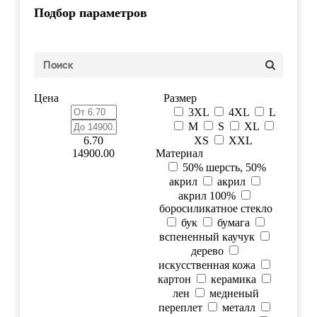
Подбор параметров
Цена
Размер
3XL
4XL
L
M
S
XL
6.70
XS
XXL
14900.00
Материал
50% шерсть, 50%
акрил
акрил
акрил 100%
боросиликатное стекло
бук
бумага
вспененный каучук
дерево
искусственная кожа
картон
керамика
лен
медненый
переплет
металл