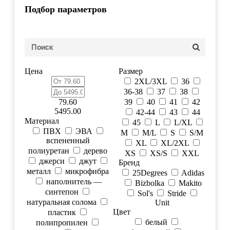
Подбор параметров
Цена
Размер
2XL/3XL
36
36-38
37
38
79.60
39
40
41
42
5495.00
42-44
43
44
Материал
45
L
L/XL
ПВХ
ЭВА
M
M/L
S
S/M
вспененный
XL
XL/2XL
полиуретан
дерево
XS
XS/S
XXL
джерси
джут
Бренд
металл
микрофибра
25Degrees
Adidas
наполнитель —
Bizbolka
Makito
синтепон
Sol's
Stride
натуральная солома
Unit
Цвет
пластик
белый
полипропилен