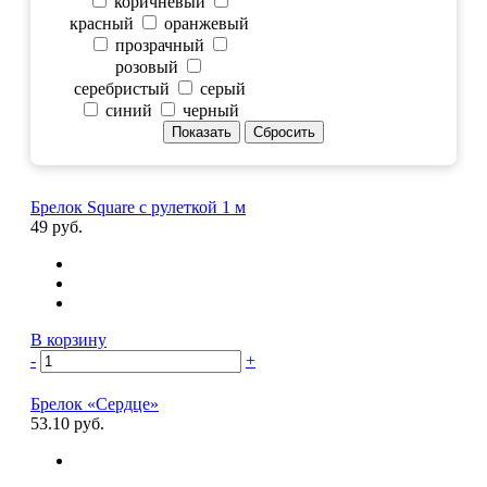
коричневый
красный
оранжевый
прозрачный
розовый
серебристый
серый
синий
черный
Брелок Square с рулеткой 1 м
49 руб.
В корзину
-
+
Брелок «Сердце»
53.10 руб.