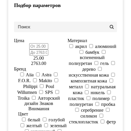
Подбор параметров
Цена
Материал
акрил
алюминий
бамбук
вспененный
25.00
2763.00
полиуретан
гель
Бренд
дерево
Aiia
Astra
искусственная кожа
F.O.R.
Makito
композитная кожа
Philippi
Poul
металл
натуральная
Willumsen
SPS
кожа
никель
Troika
Авторский
пластик
полимер
дизайн Знаков
полиуретан
пробка
Внимания
серебрение
Цвет
силикон
белый
голубой
стеклопластик
фетр
желтый
зеленый