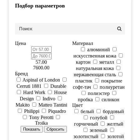
Подбор параметров
Цена
Материал
алюминий
искусственная кожа
57.00
картон
металл
7600.00
натуральная кожа
Бренд
нержавеющая сталь
Aspinal of London
пластик
покрытие
Cerruti 1881
Durable
софт-тач
полиуретан
Hard Work
House
полиэстер
Design
Indivo
пробка
силикон
Makito
Matteo Tantini
Цвет
Philippi
Piquadro
белый
бордовый
Tony Perotti
голубой
Troika
горчичный
желтый
зеленый
золотистый
золотой