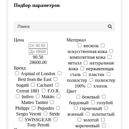
Подбор параметров
Цена
Материал
вискоза
искусственная кожа
90.50
композитная кожа
28600.00
металл
натуральная
Бренд
кожа
нержавеющая
Aspinal of London
сталь
пластик
Best from the East
полиэстер
полиэстер
bugatti
Cacharel
100%
хлопок
Cerruti 1881
F.O.R.
Цвет
Indivo
Makito
бежевый
Matteo Tantini
бордовый
голубой
Philippi
Piquadro
горчичный
Sergio Verotti
Stride
зеленый
золотистый
SWISSGEAR
золотой
Tony Perotti
коричневый