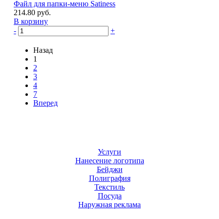
Файл для папки-меню Satiness
214.80 руб.
В корзину
-
+
Назад
1
2
3
4
7
Вперед
Услуги
Нанесение логотипа
Бейджи
Полиграфия
Текстиль
Посуда
Наружная реклама