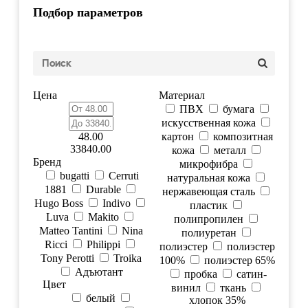
Подбор параметров
Цена
Материал
ПВХ
бумага
искусственная кожа
48.00
картон
композитная
33840.00
кожа
металл
Бренд
микрофибра
bugatti
Cerruti
натуральная кожа
1881
Durable
нержавеющая сталь
Hugo Boss
Indivo
пластик
Luva
Makito
полипропилен
Matteo Tantini
Nina
полиуретан
Ricci
Philippi
полиэстер
полиэстер
Tony Perotti
Troika
100%
полиэстер 65%
Адъютант
пробка
сатин-
Цвет
винил
ткань
белый
хлопок 35%