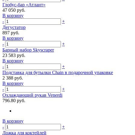
Глобус-бар «Атлант»
47 050 руб.
В корзину
-
+
Дегустатор
897 руб.
В корзину
-
+
Барный набор Skyscraper
23 583 руб.
В корзину
-
+
Подставка для бутылки Chain в подарочной упаковке
2 388 руб.
В корзину
-
+
Охлаждающий рукав Venerdi
796.80 руб.
В корзину
-
+
Ложка для коктейлей