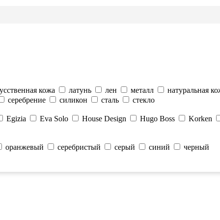
усственная кожа
латунь
лен
металл
натуральная ко
серебрение
силикон
сталь
стекло
Egizia
Eva Solo
House Design
Hugo Boss
Korken
оранжевый
серебристый
серый
синий
черный