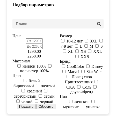
Подбор параметров
Цена
Размер
10-12 лет
3XL
7-9 лет
L
M
S
1290.00
XL
XS
XXL
2268.00
XXS
Материал
Бренд
нейлон 100%
CoolColor
Disney
полиэстер 100%
Marvel
Star Wars
Цвет
Ловец слов
белый
Принтэссенция
бирюзовый
желтый
СКА
Соль
красный
другойбренд
серебристый
серый
Пол
синий
черный
женские
мужские
унисекс