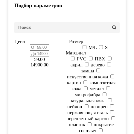
Подбор параметров
Цена
Размер
M/L
S
Материал
PVC
ПВХ
59.00
14900.00
акрил
дерево
замша
искусственная кожа
картон
композитная
кожа
металл
микрофибра
натуральная кожа
нейлон
неопрен
нержавеющая сталь
переплетный картон
пластик
покрытие
софт-тач