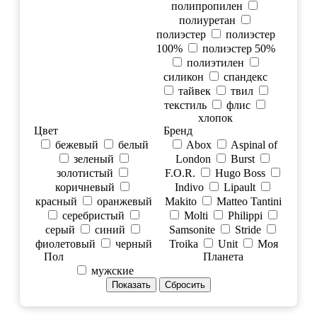
полипропилен
полиуретан
полиэстер
полиэстер
100%
полиэстер 50%
полиэтилен
силикон
спандекс
тайвек
твил
текстиль
флис
хлопок
Цвет
Бренд
бежевый
белый
Abox
Aspinal of
зеленый
London
Burst
золотистый
F.O.R.
Hugo Boss
коричневый
Indivo
Lipault
красный
оранжевый
Makito
Matteo Tantini
серебристый
Molti
Philippi
серый
синий
Samsonite
Stride
фиолетовый
черный
Troika
Unit
Моя
Пол
Планета
мужские