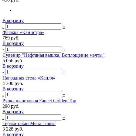
В корзину
-
+
Фляжка «Канистра»
769 руб.
В корзину
-
+
Сувенир "Нефтяная вышка. Воплощение мечты"
5 056 руб.
В корзину
-
+
Наградная стела «Капля»
4 300 руб.
В корзину
-
+
Ручка шариковая Faucet Golden Top
290 руб.
В корзину
-
+
Термостакан Metra Transit
3 228 руб.
В корзину