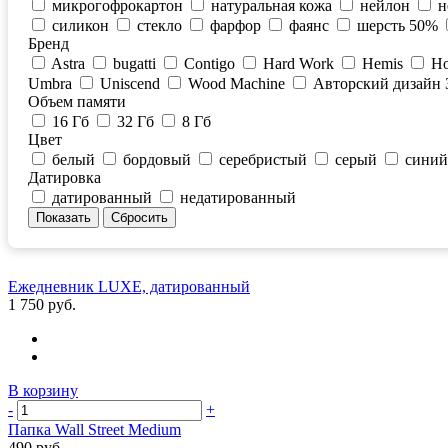
микрогофрокартон
натуральная кожа
нейлон
н
силикон
стекло
фарфор
фаянс
шерсть 50%
Бренд
Astra
bugatti
Contigo
Hard Work
Hemis
Ho
Umbra
Uniscend
Wood Machine
Авторский дизайн 
Объем памяти
16 Гб
32 Гб
8 Гб
Цвет
белый
бордовый
серебристый
серый
синий
Датировка
датированный
недатированный
Ежедневник LUXE, датированный
1 750 руб.
В корзину
-
+
Папка Wall Street Medium
490 руб.