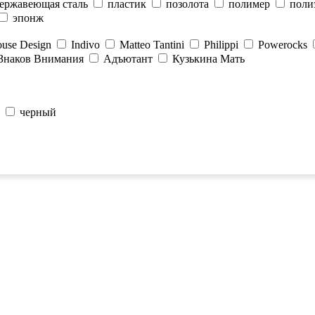
ержавеющая сталь
пластик
позолота
полимер
поли
эпонж
use Design
Indivo
Matteo Tantini
Philippi
Powerocks
Знаков Внимания
Адъютант
Кузькина Мать
черный