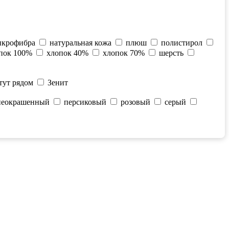
икрофибра
натуральная кожа
плюш
полистирол
пок 100%
хлопок 40%
хлопок 70%
шерсть
тут рядом
Зенит
неокрашенный
персиковый
розовый
серый