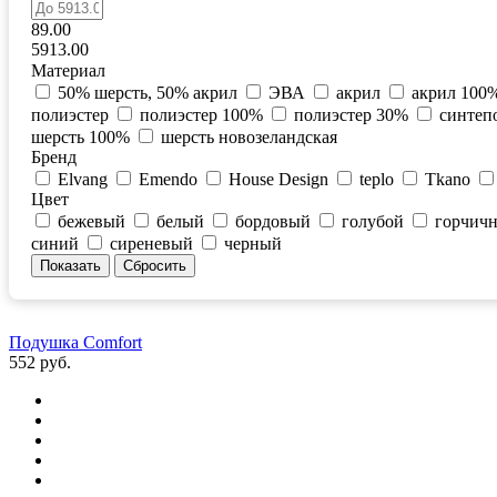
89.00
5913.00
Материал
50% шерсть, 50% акрил
ЭВА
акрил
акрил 100
полиэстер
полиэстер 100%
полиэстер 30%
синтеп
шерсть 100%
шерсть новозеландская
Бренд
Elvang
Emendo
House Design
teplo
Tkano
Цвет
бежевый
белый
бордовый
голубой
горчич
синий
сиреневый
черный
Подушка Comfort
552 руб.