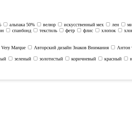
%
альпака 50%
велюр
искусственный мех
лен
м
он
спанбонд
текстиль
фетр
флис
хлопок
хло
Very Marque
Авторский дизайн Знаков Внимания
Антон 
ный
зеленый
золотистый
коричневый
красный