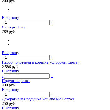
200 руб.
В корзину
-
+
Скатерть Flax
789 руб.
В корзину
-
+
Набор полотенец в корзине «Стороны Света»
2 586 руб.
В корзину
-
+
Подушка-грелка
490 руб.
В корзину
-
+
Декоративная подушка You and Me Forever
250 руб.
В корзину