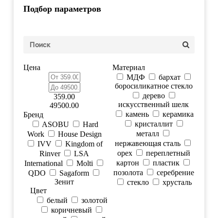
Подбор параметров
Цена
Материал
МДФ
бархат
боросиликатное стекло
дерево
359.00
искусственный шелк
49500.00
камень
керамика
Бренд
кристаллит
ASOBU
Hard
металл
Work
House Design
нержавеющая сталь
IVV
Kingdom of
орех
переплетный
Rinver
LSA
картон
пластик
International
Molti
позолота
серебрение
QDO
Sagaform
Зенит
стекло
хрусталь
Цвет
белый
золотой
коричневый