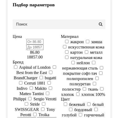
Подбор параметров
Цена
Материал
жакрон
замша
искусственная кожа
86.80
картон
металл
18857.00
натуральная кожа
Бренд
нейлон
Aspinal of London
нержавеющая сталь
Best from the East
покрытие софт-тач
BrandCharger
bugatti
полипропилен
Cerruti 1881
полиуретан
Indivo
Makito
полиэстер
ткань
Matteo Tantini
хлопок
хлопок 100%
Philippi
Sergio Verotti
Цвет
Stride
бежевый
белый
SWISSGEAR
Tony
бордовый
Perotti
Troika
голубой
горчичный