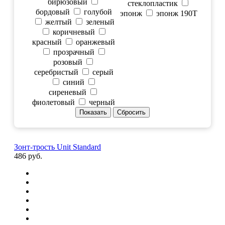
бирюзовый
стеклопластик
бордовый
голубой
эпонж
эпонж 190T
желтый
зеленый
коричневый
красный
оранжевый
прозрачный
розовый
серебристый
серый
синий
сиреневый
фиолетовый
черный
Зонт-трость Unit Standard
486 руб.