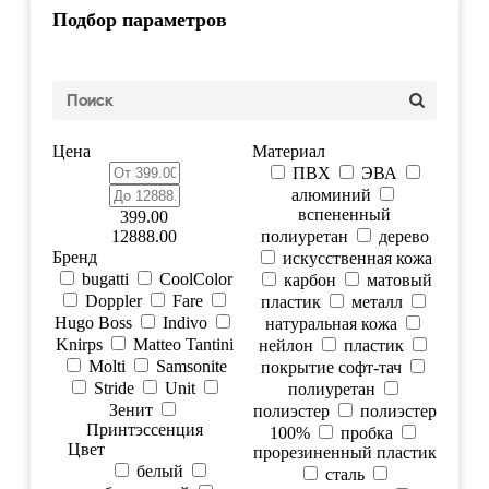
Подбор параметров
Цена
Материал
ПВХ
ЭВА
алюминий
вспененный
399.00
12888.00
полиуретан
дерево
Бренд
искусственная кожа
bugatti
CoolColor
карбон
матовый
Doppler
Fare
пластик
металл
Hugo Boss
Indivo
натуральная кожа
Knirps
Matteo Tantini
нейлон
пластик
Molti
Samsonite
покрытие софт-тач
Stride
Unit
полиуретан
Зенит
полиэстер
полиэстер
Принтэссенция
100%
пробка
Цвет
прорезиненный пластик
белый
сталь