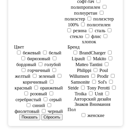
софт-тач
полипропилен
полиуретан
полиэстер
полиэстер
100%
полиэтилен
резина
сталь
стекло
флис
хлопок
Цвет
Бренд
бежевый
белый
BrandCharger
бирюзовый
Lipault
Makito
бордовый
голубой
Matteo Tantini
горчичный
Philippi
Poul
желтый
зеленый
Willumsen
Prodir
коричневый
Samsonite
Sol's
красный
оранжевый
Stride
Tony Perotti
розовый
Troika
Unit
Авторский дизайн
серебристый
серый
Знаков Внимания
синий
Пол
фиолетовый
черный
женские