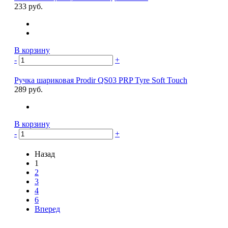
233 руб.
В корзину
-
+
Ручка шариковая Prodir QS03 PRP Tyre Soft Touch
289 руб.
В корзину
-
+
Назад
1
2
3
4
6
Вперед