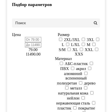
Подбор параметров
Цена
Размер
2XL/3XL
3XL
L
L/XL
M
79.00
S/M
XL
XXL
11490.00
XXS
Материал
АБС-пластик
ПВХ
акрил
алюминий
вспененный
полиуретан
дерево
металл
натуральная кожа
нейлон
нержавеющая сталь
пластик
покрытие