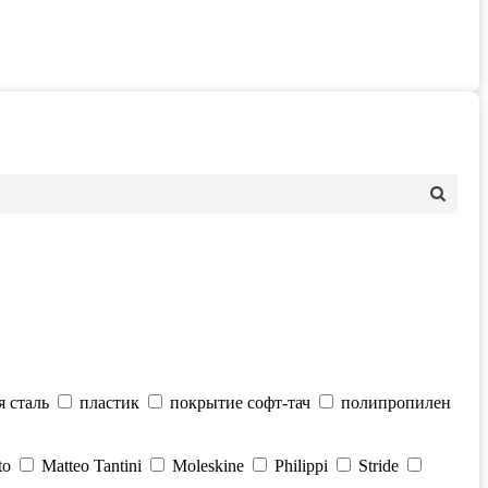
 сталь
пластик
покрытие софт-тач
полипропилен
to
Matteo Tantini
Moleskine
Philippi
Stride