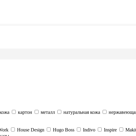
 кожа
картон
металл
натуральная кожа
нержавеющая
Work
House Design
Hugo Boss
Indivo
Inspire
Maki
казы