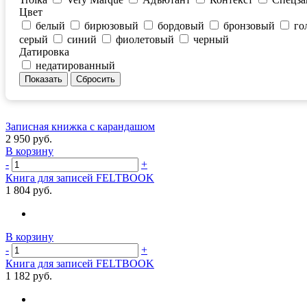
Цвет
белый
бирюзовый
бордовый
бронзовый
го
серый
синий
фиолетовый
черный
Датировка
недатированный
Записная книжка с карандашом
2 950 руб.
В корзину
-
+
Книга для записей FELTBOOK
1 804 руб.
В корзину
-
+
Книга для записей FELTBOOK
1 182 руб.