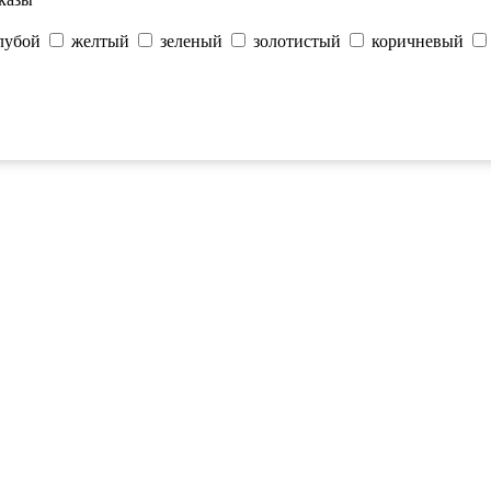
лубой
желтый
зеленый
золотистый
коричневый