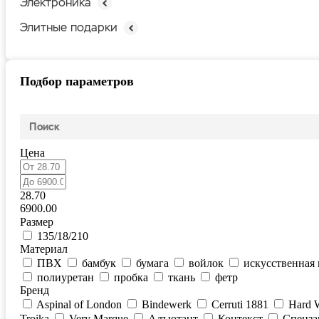
Электроника
Элитные подарки
Подбор параметров
Цена
28.70
6900.00
Размер
135/18/210
Материал
ПВХ
бамбук
бумага
войлок
искусственная
полиуретан
пробка
ткань
фетр
Бренд
Aspinal of London
Bindewerk
Cerruti 1881
Hard 
Troika
Very Marque
Адъютант
Контекст
Спецза