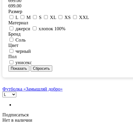
699.00
699.00
Размер
L
M
S
XL
XS
XXL
Материал
джерси
хлопок 100%
Бренд
Соль
Цвет
черный
Пол
унисекс
Футболка «Замышляй добро»
Подписаться
Нет в наличии