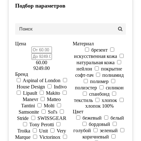
Подбор параметров
Цена
Материал
брезент
искусственная кожа
60.00
натуральная кожа
9249.00
нейлон
покрытие
Бренд
софт-тач
полиамид
Aspinal of London
полимер
House Design
Indivo
полиэстер
силикон
Lipault
Makito
спанбонд
Manevr
Matteo
текстиль
хлопок
Tantini
Molti
хлопок 100%
Цвет
Samsonite
Sol's
бежевый
белый
Stride
SWISSGEAR
бордовый
Tony Perotti
голубой
зеленый
Troika
Unit
Very
коричневый
Marque
Victorinox