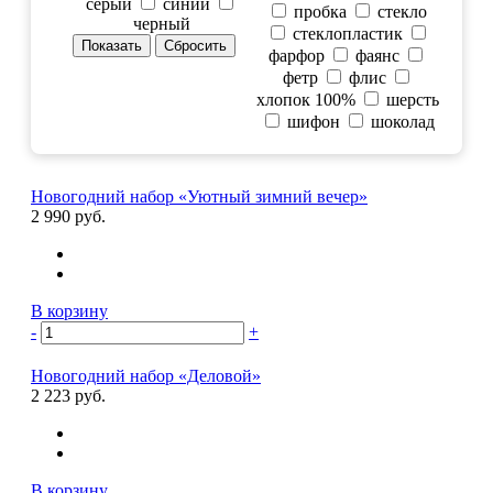
серый
синий
пробка
стекло
черный
стеклопластик
фарфор
фаянс
фетр
флис
хлопок 100%
шерсть
шифон
шоколад
Новогодний набор «Уютный зимний вечер»
2 990 руб.
В корзину
-
+
Новогодний набор «Деловой»
2 223 руб.
В корзину