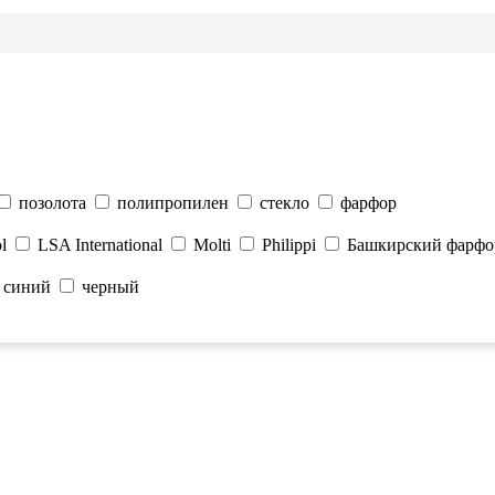
позолота
полипропилен
стекло
фарфор
l
LSA International
Molti
Philippi
Башкирский фарфо
синий
черный