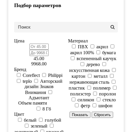
Подбор параметров
Цена
Материал
ПВХ
акрил
акрил 100%
бумага
45.00
вспененный каучук
9968.00
дерево
Бренд
искусственная кожа
Coreflect
Philippi
картон
металл
teplo
Авторский
нержавеющая сталь
дизайн Знаков
пластик
полимер
Внимания
полиэстер
поролон
Адъютант
силикон
стекло
Объем памяти
фетр
шифон
8 Гб
Цвет
белый
голубой
зеленый
золотистый
красный