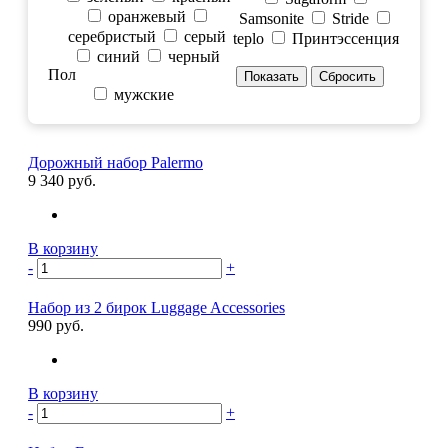
оранжевый
Samsonite
Stride
серебристый
серый
teplo
Принтэссенция
синий
черный
Пол
мужские
Дорожный набор Palermo
9 340 руб.
В корзину
-
+
Набор из 2 бирок Luggage Accessories
990 руб.
В корзину
-
+