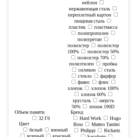
нейлон
нержавеющая сталь
переплетный картон
пищевая сталь
пластик
пластмасса
полипропилен
полиуретан
полиэстер
полиэстер
100%
полиэстер 50%
полиэстер 70%
полиэтилен
пробка
силикон
сталь
стекло
фарфор
фаянс
флис
хлопок
хлопок 100%
хлопок 60%
хрусталь
шерсть
50%
эпонж 190D
Объем памяти
Бренд
32 Гб
Hard Work
Hugo
Цвет
Boss
Matteo Tantini
белый
винный
Philippi
Richartz
зеленый
красный
Sagaform