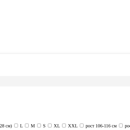
128 см)
L
M
S
XL
XXL
рост 106-116 см
ро