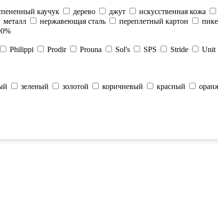
спененный каучук
дерево
джут
искусственная кожа
металл
нержавеющая сталь
переплетный картон
пике
00%
Philippi
Prodir
Prouna
Sol's
SPS
Stride
Unit
ый
зеленый
золотой
коричневый
красный
оран