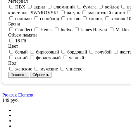
Материал
ПВХ
акрил
алюминий
бумага
войлок
в
кристаллы SWAROVSKI
латунь
магнитный винил
силикон
спанбонд
стекло
хлопок
хлопок 1
Бренд
Coreflect
Hemis
Indivo
James Harvest
Makito
Объем памяти
16 Гб
Цвет
белый
бирюзовый
бордовый
голубой
желт
синий
фиолетовый
черный
Пол
женские
мужские
унисекс
Рюкзак Element
149 руб.